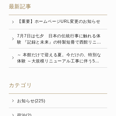
最新記事
【重要】ホームページURL変更のお知らせ
7月7日は七夕 日本の伝統行事に触れる体
験 『記録と未来』の特製短冊で西館リニュ
ーアルを演出 七夕飾りの設置について
～ 本館だけで迎える夏。今だけの、特別な
体験 ～大規模リニューアル工事に伴う5カ
月間の休館を経て、6月4日（木）より本館
の...
カテゴリ
お知らせ(225)
宿泊(2)