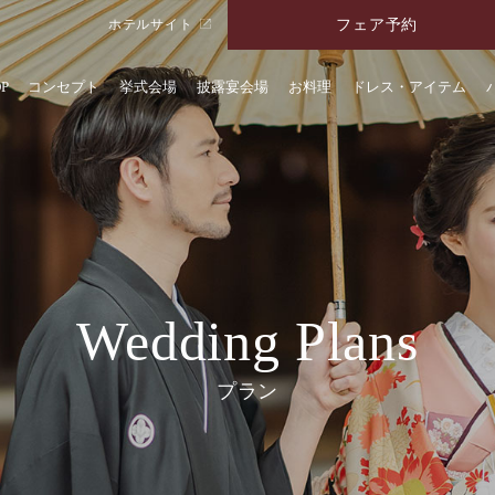
フェア予約
ホテルサイト
P
コンセプト
挙式会場
披露宴会場
お料理
ドレス・アイテム
2月限定】歴史と美しさに包まれて—奈良
ディングプラン
披露宴
期間限定
2027年1月～2月限定
50 名様一例
2,593,100
Wedding Plans
【対象】2027年
年6月1日以降
プラン
歴史と伝統が
冬のウェディ
2027年1・