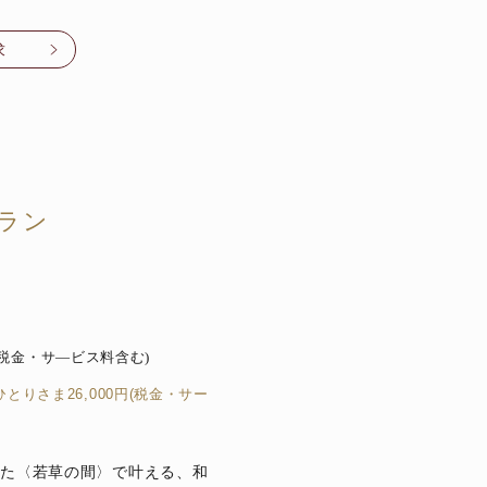
求
）
ラン
(税金・サ―ビス料含む)
とりさま26,000円(税金・サー
した〈若草の間〉で叶える、和