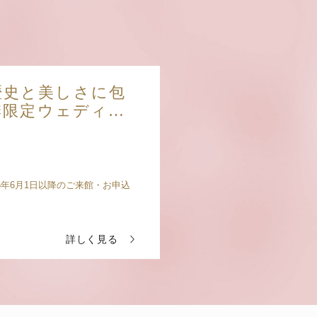
】歴史と美しさに包
求
季限定ウェディン
）
26年6月1日以降のご来館・お申込
詳しく見る