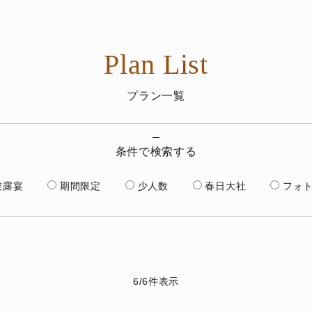
Plan List
プラン一覧
条件で検索する
披露宴
期間限定
少人数
春日大社
フォ
6
/
6
件表示