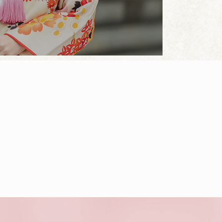
挙式と披露宴に必要なアイテム
っており、準備も安心して進め
す。
ルならではの温かいおもてなし
もお楽しみいただけます。
人とゆったり過ごす、心に残る
式をこの機会にぜひご検討くだ
％OFF
物5％OFF