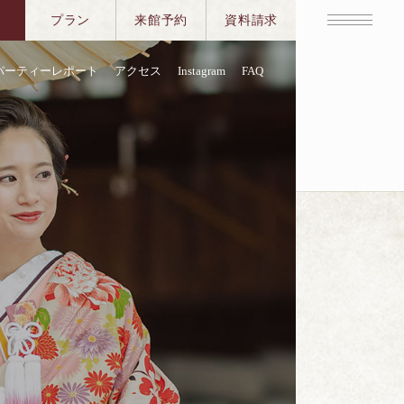
プラン
来館予約
資料請求
パーティーレポート
アクセス
Instagram
FAQ
ホテル冬季限定ウェ
円
(税金・サ―ビス料含む)
1月～2月のご披露宴限定/2026
のご来館・お申込み
紡がれる奈良ホテルで、特別な
ングを叶えませんか。
2月限定のスペシャルプランで