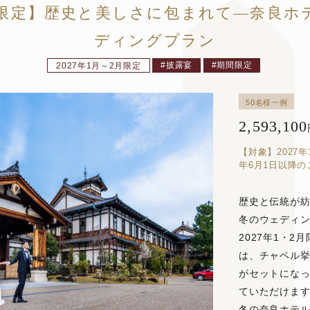
2月限定】歴史と美しさに包まれて—奈良
ディングプラン
披露宴
期間限定
2027年1月～2月限定
50名様一例
2,593,100
【対象】2027年
年6月1日以降
歴史と伝統が
冬のウェディ
2027年1・
は、チャペル
がセットにな
ていただけま
冬の奈良ホテ