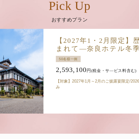
Pick Up
おすすめプラン
CONTACT
【2027年1・2月限定
フェア予約
来館予約
資料請
まれて—奈良ホテル冬
グプラン
TEL.
0742-88-2002
（平日 10:00～18:00／土日祝 9:30～18:30
50名様一例
火曜日定休（祝日の場合は営業）
2,593,100
円
(税金・サ―ビス料含む)
【対象】2027年1月～2月のご披露宴限定/20
み