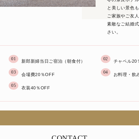
と美しい景色
ご家族やご友
素敵なご結婚
さい。
01
02
新郎新婦当日ご宿泊（朝食付）
チャペル20
03
04
会場費20％OFF
お料理・飲み
05
衣装40％OFF
CONTACT