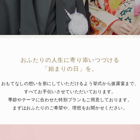
は、チャペル
がセットにな
ていただけま
冬の奈良ホテ
と美しい景色
ご家族やご友
素敵なご結婚
おふたりの人生に寄り添いつづける
さい。
「始まりの日」を。
おもてなしの想いを形にしていただけるよう挙式から披露宴まで、
01
02
新郎新婦当日ご宿泊（朝食付）
チャペル20
すべてお手伝いさせていただいております。
季節やテーマに合わせた特別プランもご用意しております。
03
04
会場費20％OFF
お料理・飲み
まずはおふたりのご希望や、理想をお聞かせください。
05
衣装40％OFF