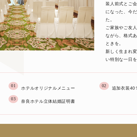
装人前式とご
になった、今
た。
ご家族やご友
ながら、格式
ときを。
新しく生まれ
い特別な一日
01
02
ホテルオリジナルメニュー
追加衣装40
03
奈良ホテル立体結婚証明書