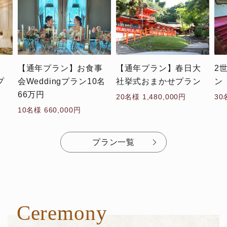
食事
【通年プラン】春日大
2世代ウエディングプラ
ン10名
社挙式おまかせプラン
ン
20名様 1,480,000円
30名様 1,300,000円
プラン一覧
Ceremony