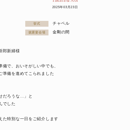
Takara＆Aoi
2025年03月23日
チャペル
挙式
金剛の間
披露宴会場
新郎新婦様
準備で、おいそがしい中でも、
ご準備を進めてこられました
、
せだろうな…」と
んでした
えた特別な一日をご紹介します