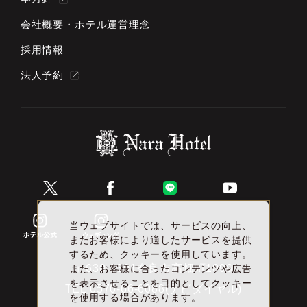
会社概要・ホテル運営理念
採用情報
法人予約
当ウェブサイトでは、サービスの向上、
またお客様により適したサービスを提供
するため、クッキーを使用しています。
〒630-8301奈良市高畑町1096
また、お客様に合ったコンテンツや広告
を表示させることを目的としてクッキー
TEL
0570-66-6088(ナビダイヤル)
を使用する場合があります。