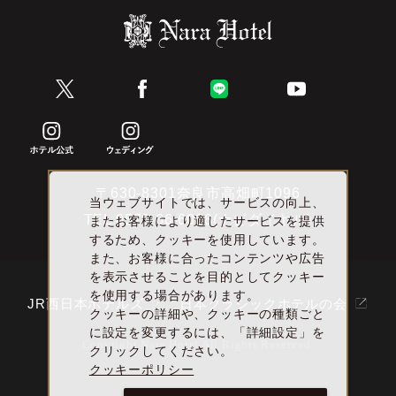
〒630-8301奈良市高畑町1096
当ウェブサイトでは、サービスの向上、
TEL
0570-66-6088(ナビダイヤル)
またお客様により適したサービスを提供
するため、クッキーを使用しています。
また、お客様に合ったコンテンツや広告
を表示させることを目的としてクッキー
を使用する場合があります。
JR西日本ホテルズ
日本クラシックホテルの会
クッキーの詳細や、クッキーの種類ごと
に設定を変更するには、「詳細設定」を
Copyright Nara Hotel All Rights Reserved.
クリックしてください。
クッキーポリシー