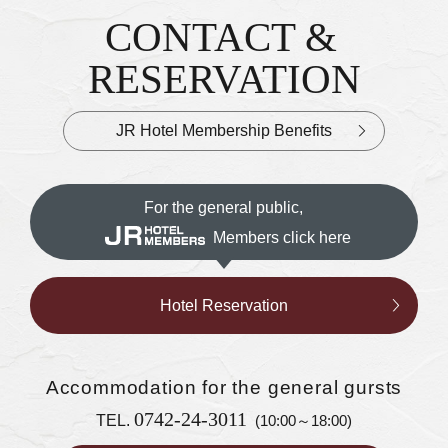
CONTACT &
Inquiries & Reservations
​ ​
RESERVATION
JR Hotel Membership Benefits
For the general public,
Members click here
Hotel Reservation
Accommodation
for the general gursts
0742-24-3011
TEL.
(10:00～18:00)