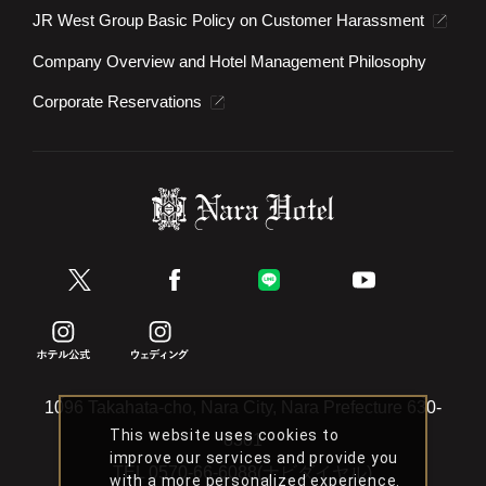
JR West Group Basic Policy on Customer Harassment
Company Overview and Hotel Management Philosophy
Corporate Reservations
1096 Takahata-cho, Nara City, Nara Prefecture 630-
This website uses cookies to
8301
improve our services and provide you
TEL
0570-66-6088(ナビダイヤル)
with a more personalized experience.