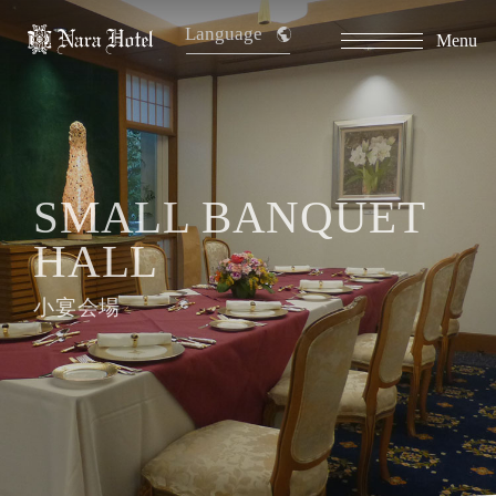
Language
Menu
SMALL BANQUET
HALL
小宴会場