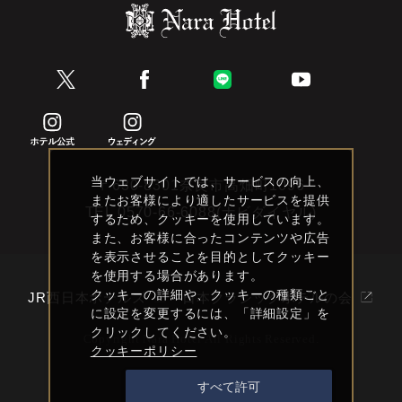
当ウェブサイトでは、サービスの向上、
〒630-8301奈良市高畑町1096
またお客様により適したサービスを提供
TEL
0570-66-6088(ナビダイヤル)
するため、クッキーを使用しています。
また、お客様に合ったコンテンツや広告
を表示させることを目的としてクッキー
を使用する場合があります。
クッキーの詳細や、クッキーの種類ごと
JR西日本ホテルズ
日本クラシックホテルの会
に設定を変更するには、「詳細設定」を
クリックしてください。
Copyright Nara Hotel All Rights Reserved.
クッキーポリシー
すべて許可