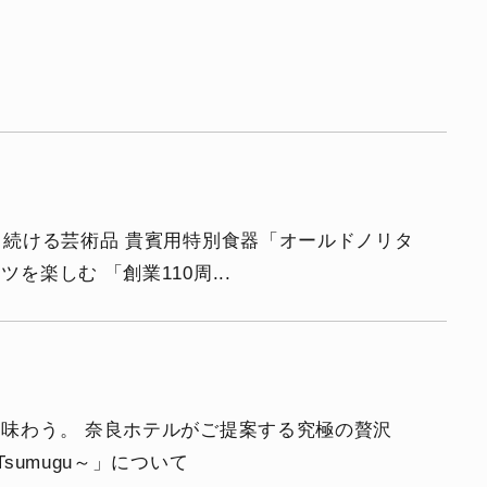
き続ける芸術品 貴賓用特別食器「オールドノリタ
楽しむ 「創業110周...
味わう。 奈良ホテルがご提案する究極の贅沢
sumugu～」について