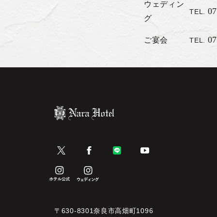
ウェディン
07
TEL.
グ
07
ご宴会
TEL.
〒630-8301奈良市高畑町1096