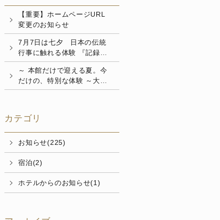
【重要】ホームページURL
変更のお知らせ
7月7日は七夕 日本の伝統
行事に触れる体験 『記録と
未来』の特製短冊で西館リニ
～ 本館だけで迎える夏。今
ューアルを演出 七夕飾りの
だけの、特別な体験 ～大規
設置について
模リニューアル工事に伴う5
カ月間の休館を経て、6月4
日（木）より本館の...
カテゴリ
お知らせ(225)
宿泊(2)
ホテルからのお知らせ(1)