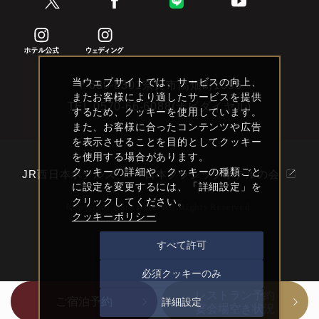
当ウェブサイトでは、サービスの向上、
〒630-8301奈良市高畑町1096
またお客様により適したサービスを提供
TEL
0570-66-6088(ナビダイヤル)
するため、クッキーを使用しています。
また、お客様に合ったコンテンツや広告
を表示させることを目的としてクッキー
を使用する場合があります。
クッキーの詳細や、クッキーの種類ごと
JR西日本ホテルズ
日本クラシックホテルの会
に設定を変更するには、「詳細設定」を
クリックしてください。
Copyright Nara Hotel All Rights Reserved.
クッキーポリシー
すべて許可
必須クッキーのみ
レストラン予約
ご宿泊予約
詳細設定
宴会場空き状況